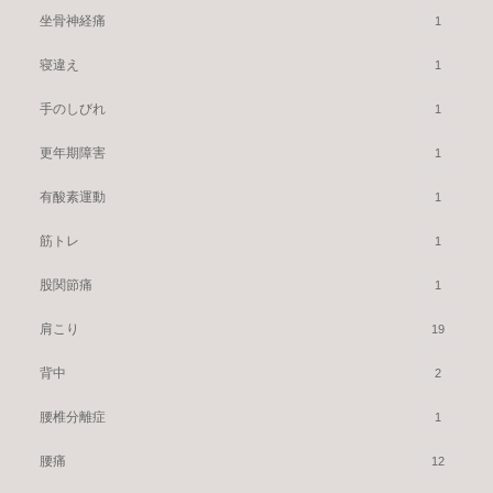
坐骨神経痛
1
寝違え
1
手のしびれ
1
更年期障害
1
有酸素運動
1
筋トレ
1
股関節痛
1
肩こり
19
背中
2
腰椎分離症
1
腰痛
12