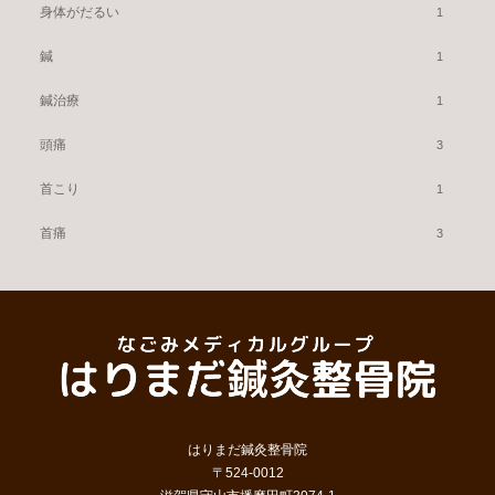
身体がだるい
1
鍼
1
鍼治療
1
頭痛
3
首こり
1
首痛
3
はりまだ鍼灸整骨院
〒524-0012