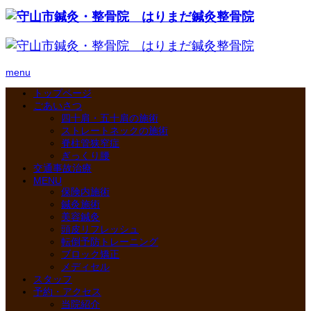
menu
トップページ
ごあいさつ
四十肩・五十肩の施術
ストレートネックの施術
脊柱管狭窄症
ぎっくり腰
交通事故治療
MENU
保険内施術
鍼灸施術
美容鍼灸
頭皮リフレッシュ
転倒予防トレーニング
ブロック矯正
メディセル
スタッフ
予約・アクセス
当院紹介