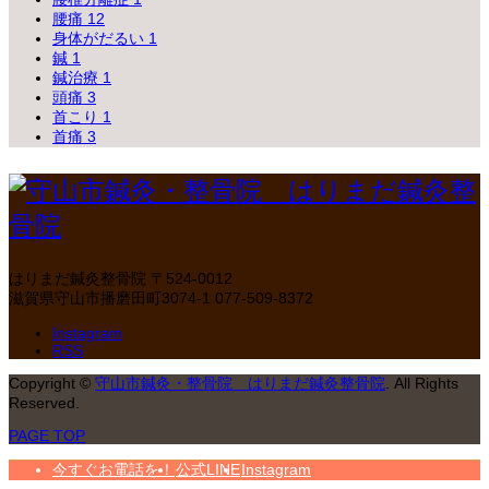
腰痛
12
身体がだるい
1
鍼
1
鍼治療
1
頭痛
3
首こり
1
首痛
3
はりまだ鍼灸整骨院
〒524-0012
滋賀県守山市播磨田町3074-1
077-509-8372
Instagram
RSS
Copyright
©
守山市鍼灸・整骨院 はりまだ鍼灸整骨院
. All Rights
Reserved.
PAGE TOP
今すぐお電話を！
公式LINE
Instagram