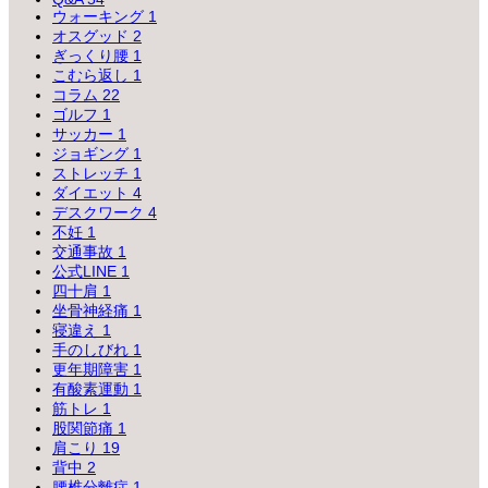
ウォーキング
1
オスグッド
2
ぎっくり腰
1
こむら返し
1
コラム
22
ゴルフ
1
サッカー
1
ジョギング
1
ストレッチ
1
ダイエット
4
デスクワーク
4
不妊
1
交通事故
1
公式LINE
1
四十肩
1
坐骨神経痛
1
寝違え
1
手のしびれ
1
更年期障害
1
有酸素運動
1
筋トレ
1
股関節痛
1
肩こり
19
背中
2
腰椎分離症
1