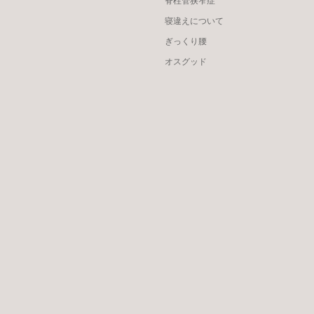
脊柱管狭窄症
寝違えについて
ぎっくり腰
オスグッド