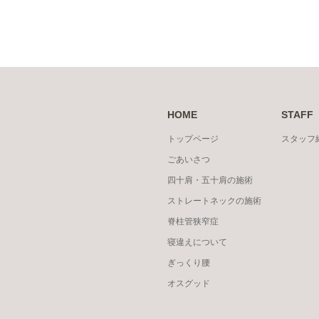
HOME
STAFF
トップページ
スタッフ
ごあいさつ
四十肩・五十肩の施術
ストレートネックの施術
脊柱管狭窄症
寝違えについて
ぎっくり腰
オスグッド