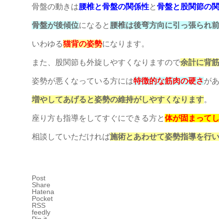
骨盤の動きは
腰椎と骨盤の関係性
と
骨盤と股関節の
骨盤が後傾位
になると
腰椎は後弯方向に引っ張られ
いわゆる
猫背の姿勢
になります。
また、股関節も外旋しやすくなりますので
余計に背
姿勢が悪くなっている方には
特徴的な筋肉の硬さ
が
増やしてあげると姿勢の維持がしやすくなります
。
座り方も指導をしてすぐにできる方と
体が固まって
相談していただければ
施術とあわせて姿勢指導を行
Post
Share
Hatena
Pocket
RSS
feedly